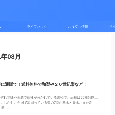
ム
ライフハック
お役立ち情報
サ
年08月
得に通販で！送料無料で和梨や２０世紀梨など！
ぞれ甘味や食感で個性が分かれている果物で、品種は50種類以上
す。しかし、全国で出回っている梨の7割が幸水と豊水。また新
 ...