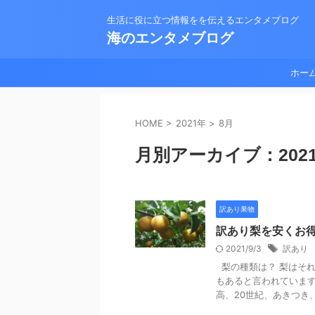
生活に役に立つ情報をを伝えるエンタメブログ
海のエンタメブログ
ホー
HOME
>
2021年
>
8月
月別アーカイブ：2021
訳あり果物
訳あり梨を安くお
2021/9/3
訳あり
梨の種類は？ 梨はそれ
もあると言われていま
高、20世紀、あきつき、新